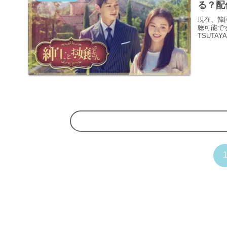
る？配
現在、韓
聴可能です
TSUTA