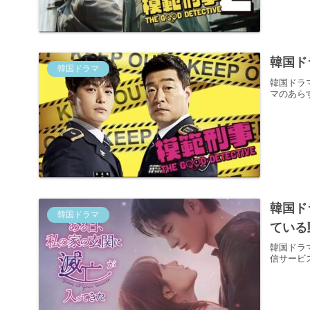
韓国ド
韓国ドラマ
韓国ドラ
マのあら
韓国ド
韓国ドラマ
ている
韓国ドラ
信サービ