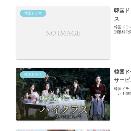
韓国ド
韓国ドラマ
ス
韓国ドラ
別無料公
韓国ド
韓国ドラマ
サービ
韓国ドラ
した！韓