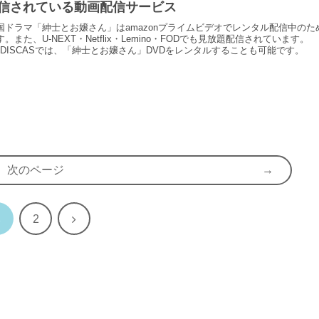
信されている動画配信サービス
国ドラマ「紳士とお嬢さん」はamazonプライムビデオでレンタル配信中のた
。また、U-NEXT・Netflix・Lemino・FODでも見放題配信されています。
YADISCASでは、「紳士とお嬢さん」DVDをレンタルすることも可能です。
次のページ
1
次
2
へ