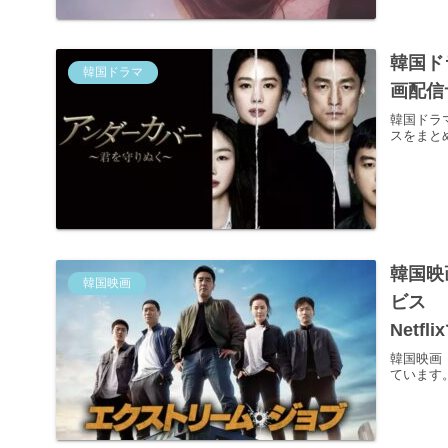
韓国ド
韓国ドラマ
画配信
韓国ドラ
スをまと
韓国映
韓国映画
ビス
Netf
韓国映画
ています