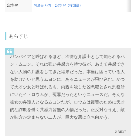
公式HP
이로운 사기 公式HP（韓国語）
あらすじ
バンパイアと呼ばれるほど、冷徹な弁護士として知られるハ
ン・ムヨン。それは強い共感力を持つ彼が、あえて共感でき
ない人物の弁護をしてきた結果だった。本当は困っている人
を助けたいと思うムヨンに、あるニュースが飛び込む。かつ
て天才少女と呼ばれるも、両親を殺した凶悪犯とされ刑務所
にいたイ・ロウムが、冤罪だったというニュースだ。そんな
彼女の弁護人となるムヨンだが、ロウムは復讐のために天才
的な詐欺を働く共感力皆無の人物だった。正反対なうえ、敵
か味方か定まらない二人が、巨大な悪に立ち向かう。
U-NEXT