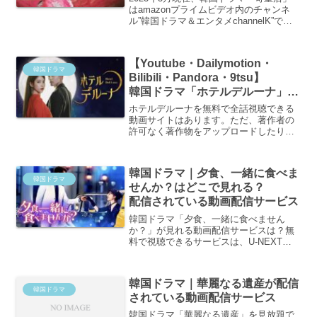
はamazonプライムビデオ内のチャンネ
ル”韓国ドラマ＆エンタメchannelK”で配
信されています。amazonプライムビデオ
ではレンタル配信されています。”韓国ド
ラマ＆エンタメchannelK”とは韓国ドラマ
【Youtube・Dailymotion・
や韓流コンテンツを専門的に取り扱って
韓国ドラマ
Bilibili・Pandora・9tsu】
いるチャンネルで、amazonプライム会員
に限り月額550円で利用できます。
韓国ドラマ「ホテルデルーナ」無
料で全話視聴できる動画共有サイ
ホテルデルーナを無料で全話視聴できる
ト
動画サイトはあります。ただ、著作者の
許可なく著作物をアップロードしたり、
ダウンロードするのは違法です。正直お
すすめはしません。また、U-NEXT・
amazonプライムビデオでも「ホテルデル
韓国ドラマ｜夕食、一緒に食べま
ーナ」配信されていますので、無料トラ
韓国ドラマ
せんか？はどこで見れる？
イアル期間なども上手く利用して、マナ
ーを守ってドラマを視聴することをおす
配信されている動画配信サービス
すめします。
韓国ドラマ「夕食、一緒に食べません
か？」が見れる動画配信サービスは？無
料で視聴できるサービスは、U-NEXT・
hulu・TSUTAYADISCASの3つ！ドラマの
あらすじ・予告編も。
韓国ドラマ｜華麗なる遺産が配信
韓国ドラマ
されている動画配信サービス
韓国ドラマ「華麗なる遺産」を見放題で