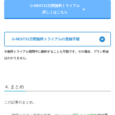
U-NEXT31日間無料トライアル
2,189円
料金
詳しくはこちら
（毎月1200円相当のポイント付与あり）
無料トライアル期間
31日間
子アカウント
最大3つまで作成可能
U-NEXT31日間無料トライアルの登録手順
最大4台
同時視聴可能なデバイス
※無料トライアル期間中に解約することも可能です。その場合、プラン料金
（※1アカウントにつき、1台）
はかかりません。
✓
ダウンロード
（1台につき25話まで）
テレビ・スマホ・PCで視聴可能
✓
まとめ
無料マンガ
10000冊以上
この記事のまとめ。
雑誌読み放題
180冊以上