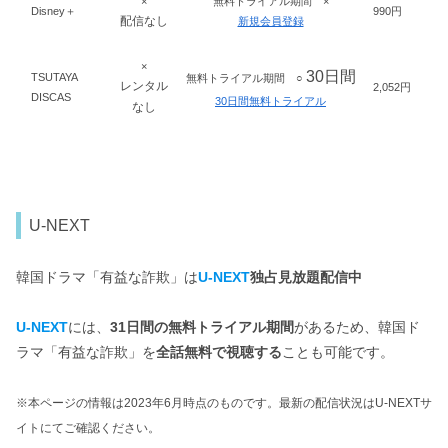
×
無料トライアル期間 ×
Disney＋
990円
配信なし
新規会員登録
×
30日間
TSUTAYA
無料トライアル期間 ○
レンタル
2,052円
DISCAS
30日間無料トライアル
なし
U-NEXT
韓国ドラマ「有益な詐欺」は
U-NEXT
独占見放題配信中
U-NEXT
には、
31日間の無料トライアル期間
があるため、韓国ド
ラマ「有益な詐欺」を
全話無料で視聴する
ことも可能です。
※本ページの情報は2023年6月時点のものです。最新の配信状況はU-NEXTサ
イトにてご確認ください。