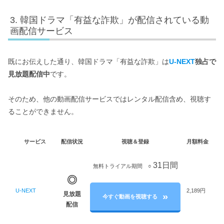
韓国ドラマ「有益な詐欺」が配信されている動
画配信サービス
既にお伝えした通り、韓国ドラマ「有益な詐欺」は
U-NEXT
独占で
見放題配信
中
です。
そのため、他の動画配信サービスではレンタル配信含め、視聴す
ることができません。
サービス
配信状況
視聴＆登録
月額料金
31日間
無料トライアル期間 ○
◎
U-NEXT
2,189円
見放題
今すぐ動画を視聴する
配信