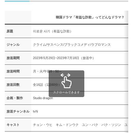
韓国ドラマ「有益な詐欺」ってどんなドラマ？
原題
이로운 사기（有益な詐欺）
ジャンル
クライム/サスペンス/ブラックコメディ/ラブロマンス
放送期間
2023年5月29日~2023年7月18日（放送中）
放送時間
月・火/午後8：50～
放送回数
全16話（1話60分）
スクロールできます
企画・製作
Studio dragon
放送チャンネル
tvN
キャスト
チョン・ウヒ キム・ドンウク ユン・パク パク・ソジン ユ・