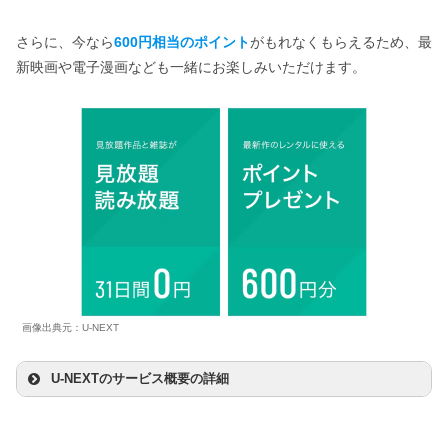
さらに、今なら
600円相当のポイント
がもれなくもらえるため、最
新映画や電子漫画なども一緒にお楽しみいただけます。
画像出典元：U-NEXT
U-NEXTのサービス概要の詳細
27万本
見放題作品数（全て）
＋4万本（レンタル作品）