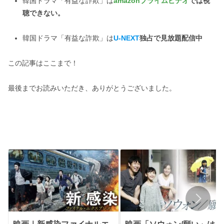
韓国ドラマ「有益な詐欺」は
amazonプライムビデオ
では視
ペアレンタルコントロール
✓
聴できない。
韓国ドラマ「有益な詐欺」は
U-NEXT
独占で見放題配信中
この記事はここまで！
最後までお読みいただき、ありがとうございました。