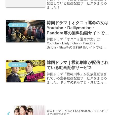
配信している動画配信サービスをまとめ
ました！
韓国ドラマ｜オクニョ運命の女は
韓国ドラマ
Youtube・Dailiymotion・
Pandora等の無料動画サイトで視
聴できる？
韓国ドラマ「オクニョ運命の女」は
Youtube・Dailymotion・Pandora・
BiliBili・9tsu等の無料動画サイトで視聴
できる？無料で視聴できる動画配信サー
ビスや、ドラマのあらすじや予告編もご
紹介。
韓国ドラマ｜模範刑事が配信され
韓国ドラマ
ている動画配信サービス
韓国ドラマ「模範刑事」が見放題配信さ
れている主要動画配信サービスをまとめ
ました。ドラマのあらすじ・見どころ
も！
韓国ドラマ｜七日の王妃はamazonプライムビデ
オで視聴できる？