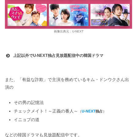
画像出典元：U-NEXT
上記以外でU-NEXT独占見放題配信中の韓国ドラマ
また、「有益な詐欺」で主演を務めているキム・ドンウクさん出
演の
その男の記憶法
チェックメイト！～正義の番人～
（
U-NEXT
独占
）
イニョプの道
などの韓国ドラマも見放題配信中です。