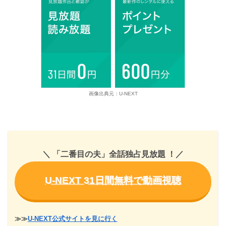
画像出典元：U-NEXT
＼ 「二番目の夫」全話独占見放題
！
／
U-NEXT 31日間無料で動画視聴
≫≫
U-NEXT公式サイトを見に行く