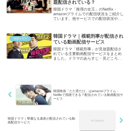
聴することが可能です。
題配信されている？
韓国ドラマ「推理の女王」のNetflix・
amazonプライムでの配信状況をご紹介し
ています。他サービスでの配信状況や、
ドラマのあらすじ・キャスト相関図など
も載せています。ぜひご覧ください。
韓国ドラマ｜模範刑事が配信され
韓国ドラマ
ている動画配信サービス
韓国ドラマ「模範刑事」が見放題配信さ
れている主要動画配信サービスをまとめ
ました。ドラマのあらすじ・見どころ
も！
韓国映画「ただ君だけ」はamazonプライム・
Netflixで視聴できる？配信されている動画配信サ
ービス
韓国ドラマ｜華麗なる遺産が配信されている動
画配信サービス