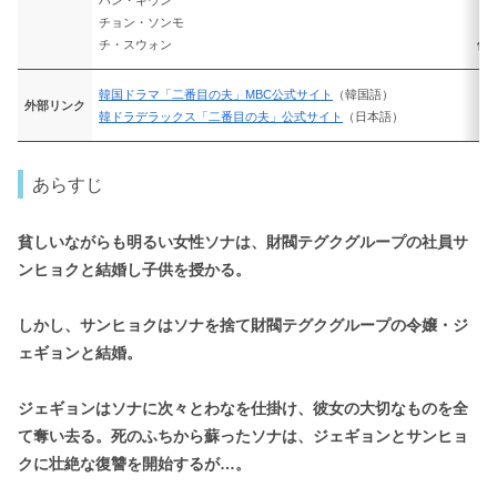
チョン・ソンモ
チ・スウォン
他
韓国ドラマ「二番目の夫」MBC公式サイト
（韓国語）
外部リンク
韓ドラデラックス「二番目の夫」公式サイト
（日本語）
あらすじ
貧しいながらも明るい女性ソナは、財閥テグクグループの社員サ
ンヒョクと結婚し子供を授かる。
しかし、サンヒョクはソナを捨て財閥テグクグループの令嬢・ジ
ェギョンと結婚。
ジェギョンはソナに次々とわなを仕掛け、彼女の大切なものを全
て奪い去る。死のふちから蘇ったソナは、ジェギョンとサンヒョ
クに壮絶な復讐を開始するが…。