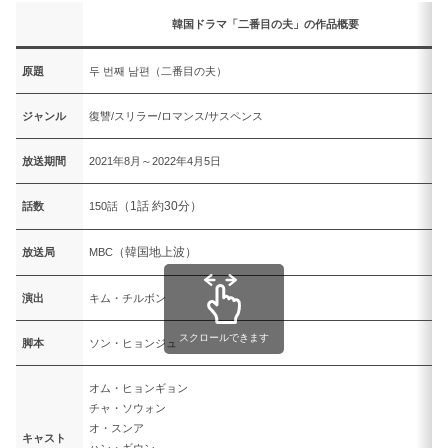
韓国ドラマ「二番目の夫」の作品概要
原題
두 번째 남편（二番目の夫）
ジャンル
復讐/スリラー/ロマンス/サスペンス
放送期間
2021年8月～2022年4月5日
（1話 約30分）
話数
150話
（韓国地上波）
放送局
MBC
演出
キム・チルボン
スクロールできます
脚本
ソン・ヒョンジュ
オム・ヒョンギョン
チャ・ソウォン
オ・スンア
キャスト
ハン・ギウン