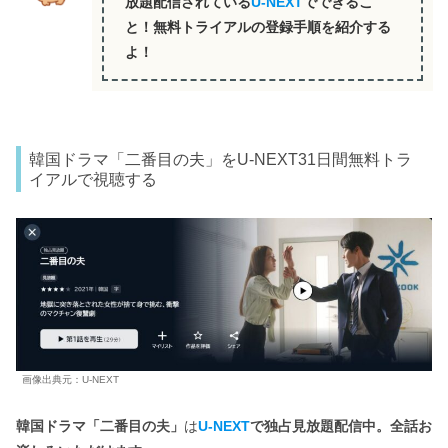
放題配信されている
U-NEXT
でできるこ
と！無料トライアルの登録手順を紹介する
よ！
韓国ドラマ「二番目の夫」をU-NEXT31日間無料トラ
イアルで視聴する
画像出典元：U-NEXT
韓国ドラマ「二番目の夫」
は
U-NEXT
で独占見放題配信中。全話お