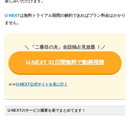
楽しみいただけます。
U-NEXT
は無料トライアル期間の解約であればプラン料金はかかり
ません。
＼ 「二番目の夫」全話独占見放題
！
／
U-NEXT 31日間無料で動画視聴
≫≫
U-NEXT公式サイトを見に行く
U-NEXTのサービス概要を表でまとめてます！
31万本
見放題作品数（全て）
＋5万本（レンタル作品）