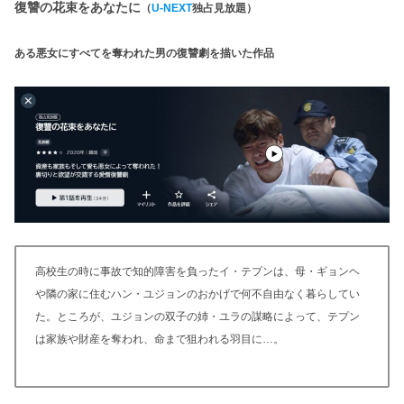
復讐の花束をあなたに
※ペアレンタルコントロール
✓
（
U-NEXT
独占見放題）
クレジットカード
ある悪女にすべてを奪われた男の復讐劇を
描いた作品
楽天Pay
支払方法
携帯キャリア決済（au/docomo/Softbank）
Itunes Store決済/Google Play決済
他
※ペアレンタルコントロール＝R18+作品の視聴に制限をかけることが
できる機能。有料作品の購入制限も可能
高校生の時に事故で知的障害を負ったイ・テプンは、母・ギョンヘ
や隣の家に住むハン・ユジョンのおかげで何不自由なく暮らしてい
た。ところが、ユジョンの双子の姉・ユラの謀略によって、テプン
は家族や財産を奪われ、命まで狙われる羽目に…。