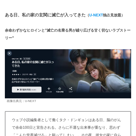
ある日、
私の家の玄関に滅亡が入ってきた
（
U-NEXT
独占見放題）
余命わずかなヒロインと”滅亡の名乗る男が繰り広げる甘く切ないラブストー
リー”
画像出典元：U-NEXT
ウェブ小説編集者として働くタク・ドンギョンはある日、脳のがん
で余命100日と宣告される。さらに不運な出来事が重なり、思わず
「こんな世界滅びろ」と願ってしまい…。その夜、彼女の家に自ら