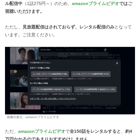
ル配信中
（1話275円～）のため、
amazonプライムビデオ
ではご
視聴いただけます。
ただし、
見放題配信はされておらず、レンタル配信のみ
となって
います。ご注意ください。
画像出典元：amazonプライムビデオ
ただ、
amazonプライムビデオ
で
全150話をレンタルすると
、
約4
万円かかるのであまりおすすめはしません。