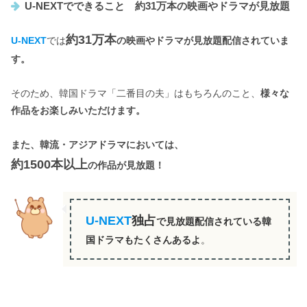
U-NEXTでできること 約31万本の映画やドラマが見放題
2,189円
料金
約31万本
（毎月1200円相当のポイント付与あり）
U-NEXT
では
の映画やドラマが見放題配信されていま
す。
無料トライアル期間
31日間
そのため、韓国ドラマ「二番目の夫」はもちろんのこと、
様々な
子アカウント
最大3つまで作成可能
作品をお楽しみいただけます。
最大4台
同時視聴可能なデバイス
また、韓流・アジアドラマにおいては、
（※1アカウントにつき、1台）
約1500本以上
の作品が見放題！
✓
ダウンロード
（1台につき25話まで）
U-NEXT
独占
テレビ・スマホ・PCで視聴可能
✓
で見放題配信されている韓
国ドラマもたくさんあるよ
。
無料マンガ
10000冊以上
雑誌読み放題
180冊以上