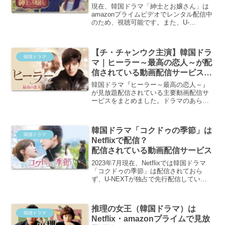
ービス
現在、韓国ドラマ「紳士とお嬢さん」は
amazonプライムビデオでレンタル配信中
のため、視聴可能です。また、U-
NEXT・Netflix・Lemino・FODでも見放
題配信されています。TSUTAYADISCAS
では、「紳士とお嬢さん」DVDをレンタ
【チ・チャンウク主演】韓国ドラ
ルすることも可能です。
韓国ドラマ
マ｜ヒーラー～最高の恋人～が配
信されている動画配信サービス
Netflixでの配信は？
韓国ドラマ『ヒーラー～最高の恋人～』
が見放題配信されている主要動画配信サ
ービスをまとめました。ドラマのあらす
じやみどころも！
韓国ドラマ「コクドゥの季節」は
韓国ドラマ
Netflixで配信？
配信されている動画配信サービス
2023年7月現在、Netflixでは韓国ドラマ
「コクドゥの季節」は配信されておら
ず、U-NEXTが独占で先行配信していま
す。ただし、「コクドゥの季節」は新作
のため、視聴にはポイントが必要です。
U-NEXTでは、無料トライアルに登録す
推理の女王（韓国ドラマ）は
ると、600円相当のポイントがもれなく貰
韓国ドラマ
Netflix・amazonプライムで見放
えるため、「コクドゥの季節」数話を視