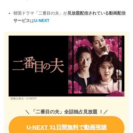
韓国ドラマ「二番目の夫」が
見放題配信されている動画配信
サービス
は
U-NEXT
画像出典元：U-NEXT
＼ 「二番目の夫」全話独占見放題
！
／
U-NEXT 31日間無料で動画視聴