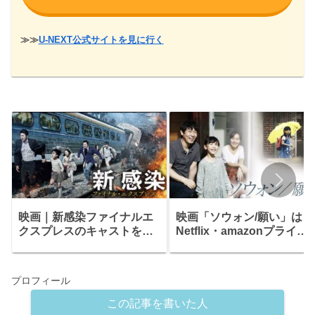
≫≫
U-NEXT公式サイトを見に行く
映画｜新感染ファイナルエ
映画「ソウォン/願い」は
クスプレスのキャストをご
Netflix・amazonプライム
紹介！ あらすじ・みどころ
で配信されている？配信さ
も！
れている動画配信サービス
プロフィール
この記事を書いた人