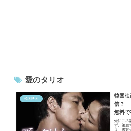
愛のタリオ
韓国映
韓国映画
信？
無料で
先にこの
ず、視聴
り、視聴